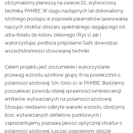
otrzymaliśmy pierwszą na świecie DL wytworzoną
techniką PAMBE. W ciągu następnych lat dokonaliśmy
istotnego postępu w poprawie parametrów laserowania
naszych struktur, obszaru spektralnego sięgającego od
ultra-fioletu do koloru zielonego (Rys 1), jak i
wykorzystując podłoża półpolarne GaN, dowodząc
wszechstronności stosowanej techniki.
Celem projektu jest zrozumienie i wykorzystanie
przewag wzrostu azotków grupy III na powierzchni o
polarności azotowej, tzn. (000-1), w PAMBE. Będziemy
poszukiwać powodu niskiej sprawności luminescencji
emiterów wytwarzanych na polarności azotowej.
Stosując niedawno odkryte warunki wzrostu, obniżymy
ilość wytwarzanych defektów punktowych i
zaprezentujemy poprawę jakości optycznej struktur o
polarności azotowej. Łącząc poprawiony obszar