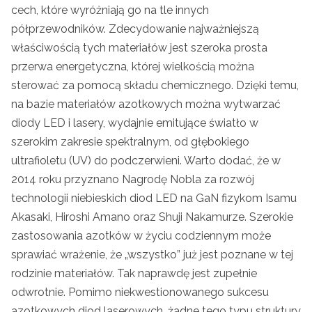
cech, które wyróżniają go na tle innych
półprzewodników. Zdecydowanie najważniejszą
właściwością tych materiałów jest szeroka prosta
przerwa energetyczna, której wielkością można
sterować za pomocą składu chemicznego. Dzięki temu,
na bazie materiałów azotkowych można wytwarzać
diody LED i lasery, wydajnie emitujące światło w
szerokim zakresie spektralnym, od głębokiego
ultrafioletu (UV) do podczerwieni. Warto dodać, że w
2014 roku przyznano Nagrodę Nobla za rozwój
technologii niebieskich diod LED na GaN fizykom Isamu
Akasaki, Hiroshi Amano oraz Shuji Nakamurze. Szerokie
zastosowania azotków w życiu codziennym może
sprawiać wrażenie, że „wszystko” już jest poznane w tej
rodzinie materiałów. Tak naprawdę jest zupełnie
odwrotnie. Pomimo niekwestionowanego sukcesu
azotkowych diod laserowych, żadne tego typu struktury