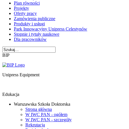
Plan równości
Projekty
Oferty pracy
Zamówienia publiczne
Produkty i usługi
Park Innowacyjny Unipress Celestynów
Stopnie i tytuły naukowe
Dla pracowników
BIP
Unipress Equipment
Edukacja
Warszawska Szkoła Doktorska
Strona główna
W IWC PAN - ogółem
W IWC PAN - szczegóły
Rekrutacja