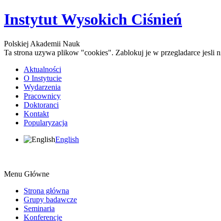
Instytut Wysokich Ciśnień
Polskiej Akademii Nauk
Ta strona uzywa plikow "cookies". Zablokuj je w przegladarce jesli
Aktualności
O Instytucie
Wydarzenia
Pracownicy
Doktoranci
Kontakt
Popularyzacja
English
Menu Główne
Strona główna
Grupy badawcze
Seminaria
Konferencje