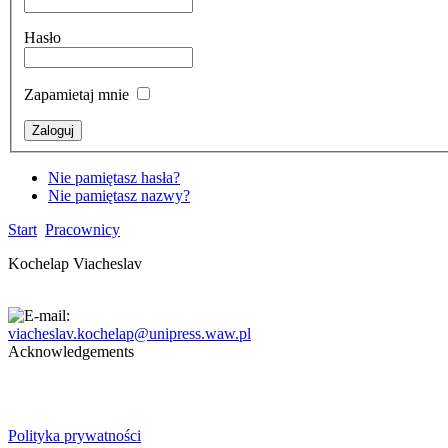
Hasło
Zapamietaj mnie
Nie pamiętasz hasła?
Nie pamiętasz nazwy?
Start
Pracownicy
Kochelap Viacheslav
viacheslav.kochelap@unipress.waw.pl
Acknowledgements
Polityka prywatności