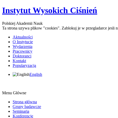
Instytut Wysokich Ciśnień
Polskiej Akademii Nauk
Ta strona uzywa plikow "cookies". Zablokuj je w przegladarce jesli
Aktualności
O Instytucie
Wydarzenia
Pracownicy
Doktoranci
Kontakt
Popularyzacja
English
Menu Główne
Strona główna
Grupy badawcze
Seminaria
Konferencje