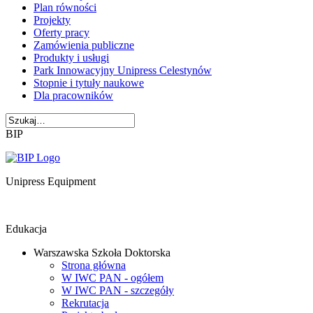
Plan równości
Projekty
Oferty pracy
Zamówienia publiczne
Produkty i usługi
Park Innowacyjny Unipress Celestynów
Stopnie i tytuły naukowe
Dla pracowników
BIP
Unipress Equipment
Edukacja
Warszawska Szkoła Doktorska
Strona główna
W IWC PAN - ogółem
W IWC PAN - szczegóły
Rekrutacja