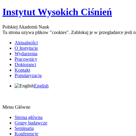
Instytut Wysokich Ciśnień
Polskiej Akademii Nauk
Ta strona uzywa plikow "cookies". Zablokuj je w przegladarce jesli
Aktualności
O Instytucie
Wydarzenia
Pracownicy
Doktoranci
Kontakt
Popularyzacja
English
Menu Główne
Strona główna
Grupy badawcze
Seminaria
Konferencje