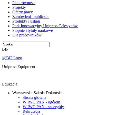
Plan równości
Projekty
Oferty pracy
Zamówienia publiczne
Produkty i usługi
Park Innowacyjny Unipress Celestynów
Stopnie i tytuły naukowe
Dla pracowników
BIP
Unipress Equipment
Edukacja
Warszawska Szkoła Doktorska
Strona główna
W IWC PAN - ogółem
W IWC PAN - szczegóły
Rekrutacja