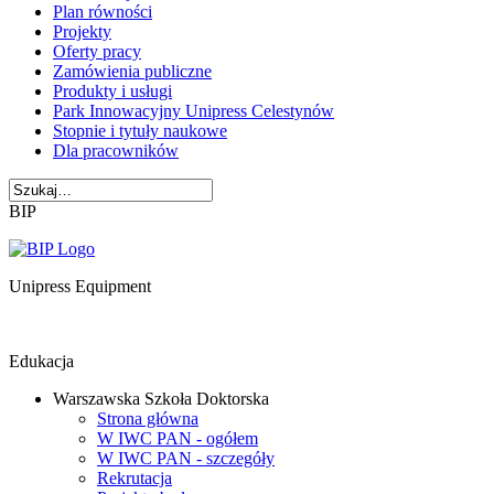
Plan równości
Projekty
Oferty pracy
Zamówienia publiczne
Produkty i usługi
Park Innowacyjny Unipress Celestynów
Stopnie i tytuły naukowe
Dla pracowników
BIP
Unipress Equipment
Edukacja
Warszawska Szkoła Doktorska
Strona główna
W IWC PAN - ogółem
W IWC PAN - szczegóły
Rekrutacja