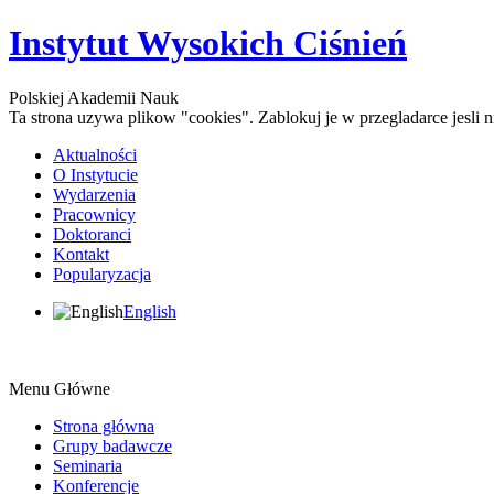
Instytut Wysokich Ciśnień
Polskiej Akademii Nauk
Ta strona uzywa plikow "cookies". Zablokuj je w przegladarce jesli
Aktualności
O Instytucie
Wydarzenia
Pracownicy
Doktoranci
Kontakt
Popularyzacja
English
Menu Główne
Strona główna
Grupy badawcze
Seminaria
Konferencje