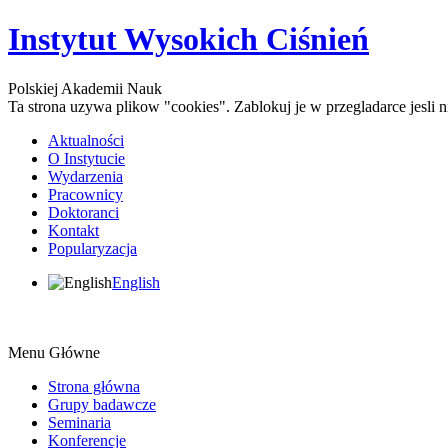
Instytut Wysokich Ciśnień
Polskiej Akademii Nauk
Ta strona uzywa plikow "cookies". Zablokuj je w przegladarce jesli
Aktualności
O Instytucie
Wydarzenia
Pracownicy
Doktoranci
Kontakt
Popularyzacja
English
Menu Główne
Strona główna
Grupy badawcze
Seminaria
Konferencje