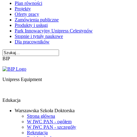
Plan równości
Projekty
Oferty pracy
Zamówienia publiczne
Produkty i usługi
Park Innowacyjny Unipress Celestynów
Stopnie i tytuły naukowe
Dla pracowników
BIP
Unipress Equipment
Edukacja
Warszawska Szkoła Doktorska
Strona główna
W IWC PAN - ogółem
W IWC PAN - szczegóły
Rekrutacja