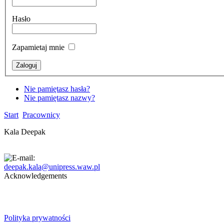
Hasło
Zapamietaj mnie
Nie pamiętasz hasła?
Nie pamiętasz nazwy?
Start
Pracownicy
Kala Deepak
deepak.kala@unipress.waw.pl
Acknowledgements
Polityka prywatności