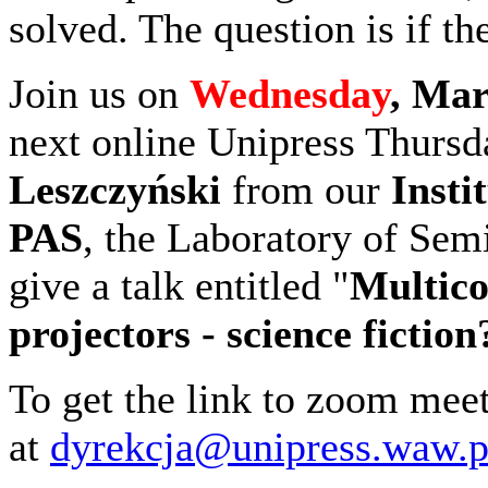
solved. The question is if t
Join us on
Wednesday
, Mar
next online Unipress Thurs
Leszczyński
from our
Insti
PAS
, the Laboratory of Sem
give a talk entitled "
Multico
projectors - science fiction
To get the link to zoom meet
at
dyrekcja@unipress.waw.p