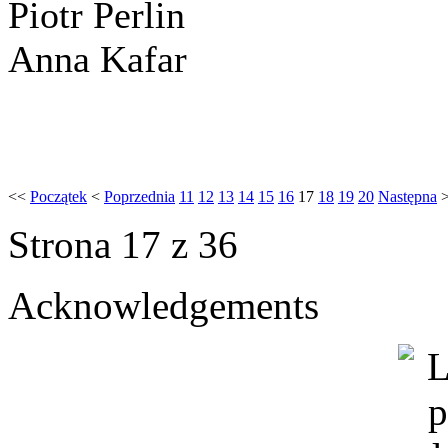
Piotr Perlin
Anna Kafar
<<
Początek
<
Poprzednia
11
12
13
14
15
16
17
18
19
20
Następna
Strona 17 z 36
Acknowledgements