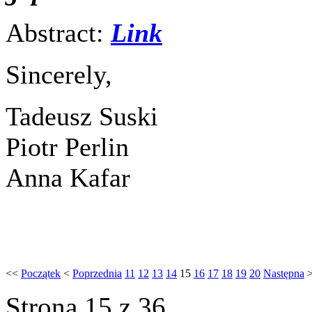
Abstract:
Link
Sincerely,
Tadeusz Suski
Piotr Perlin
Anna Kafar
<<
Początek
<
Poprzednia
11
12
13
14
15
16
17
18
19
20
Następna
Strona 15 z 36