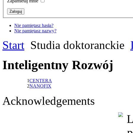
Zapamietaj mnie
Nie pamiętasz hasła?
Nie pamiętasz nazwy?
Start
Studia doktoranckie
Inteligentny Rozwój
1
CENTERA
2
NANOFIX
Acknowledgements