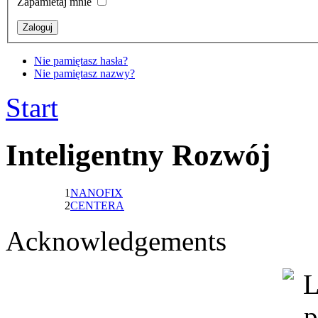
Zapamietaj mnie
Nie pamiętasz hasła?
Nie pamiętasz nazwy?
Start
Inteligentny Rozwój
1
NANOFIX
2
CENTERA
Acknowledgements