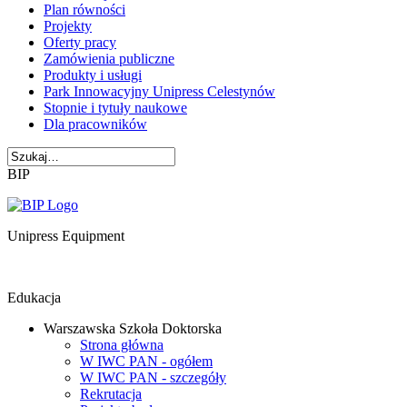
Plan równości
Projekty
Oferty pracy
Zamówienia publiczne
Produkty i usługi
Park Innowacyjny Unipress Celestynów
Stopnie i tytuły naukowe
Dla pracowników
BIP
Unipress Equipment
Edukacja
Warszawska Szkoła Doktorska
Strona główna
W IWC PAN - ogółem
W IWC PAN - szczegóły
Rekrutacja