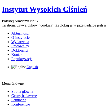
Instytut Wysokich Ciśnień
Polskiej Akademii Nauk
Ta strona uzywa plikow "cookies". Zablokuj je w przegladarce jesli
Aktualności
O Instytucie
Wydarzenia
Pracownicy
Doktoranci
Kontakt
Popularyzacja
English
Menu Główne
Strona główna
Grupy badawcze
Seminaria
Konferencje