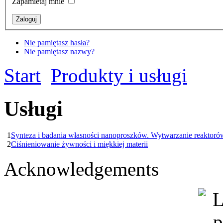
Zapamietaj mnie
Nie pamiętasz hasła?
Nie pamiętasz nazwy?
Start
Produkty i usługi
Usługi
1
Synteza i badania własności nanoproszków. Wytwarzanie reaktor
2
Ciśnieniowanie żywności i miękkiej materii
Acknowledgements