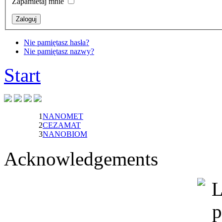
Zapamietaj mnie
Nie pamiętasz hasła?
Nie pamiętasz nazwy?
Start
1
NANOMET
2
CEZAMAT
3
NANOBIOM
Acknowledgements