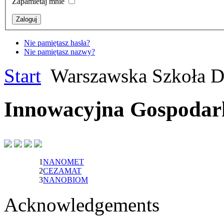
Zapamietaj mnie
Nie pamiętasz hasła?
Nie pamiętasz nazwy?
Start
Warszawska Szkoła D
Innowacyjna Gospodar
1
NANOMET
2
CEZAMAT
3
NANOBIOM
Acknowledgements