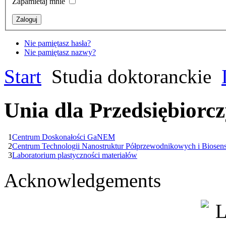
Zapamietaj mnie
Nie pamiętasz hasła?
Nie pamiętasz nazwy?
Start
Studia doktoranckie
Unia dla Przedsiębiorc
1
Centrum Doskonałości GaNEM
2
Centrum Technologii Nanostruktur Półprzewodnikowych i Biosen
3
Laboratorium plastyczności materiałów
Acknowledgements