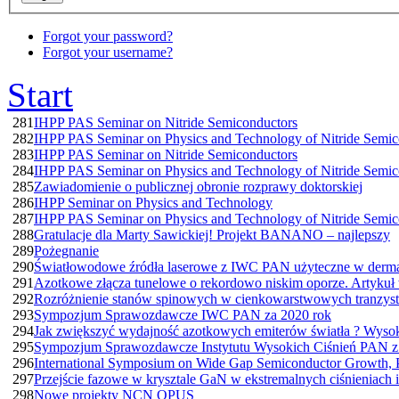
Forgot your password?
Forgot your username?
Start
281
IHPP PAS Seminar on Nitride Semiconductors
282
IHPP PAS Seminar on Physics and Technology of Nitride Semic
283
IHPP PAS Seminar on Nitride Semiconductors
284
IHPP PAS Seminar on Physics and Technology of Nitride Semic
285
Zawiadomienie o publicznej obronie rozprawy doktorskiej
286
IHPP Seminar on Physics and Technology
287
IHPP PAS Seminar on Physics and Technology of Nitride Semic
288
Gratulacje dla Marty Sawickiej! Projekt BANANO – najlepszy
289
Pożegnanie
290
Światłowodowe źródła laserowe z IWC PAN użyteczne w dermatol
291
Azotkowe złącza tunelowe o rekordowo niskim oporze. Artykuł
292
Rozróżnienie stanów spinowych w cienkowarstwowych tranzys
293
Sympozjum Sprawozdawcze IWC PAN za 2020 rok
294
Jak zwiększyć wydajność azotkowych emiterów światła ? Wysoki
295
Sympozjum Sprawozdawcze Instytutu Wysokich Ciśnień PAN z 
296
International Symposium on Wide Gap Semiconductor Growth, P
297
Przejście fazowe w krysztale GaN w ekstremalnych ciśnieniach 
298
Nowe projekty NCN OPUS