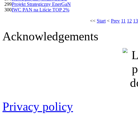
299
Projekt Strategiczny EnerGaN
300
IWC PAN na Liście TOP 2%
<<
Start
<
Prev
11
12
13
Acknowledgements
Privacy policy