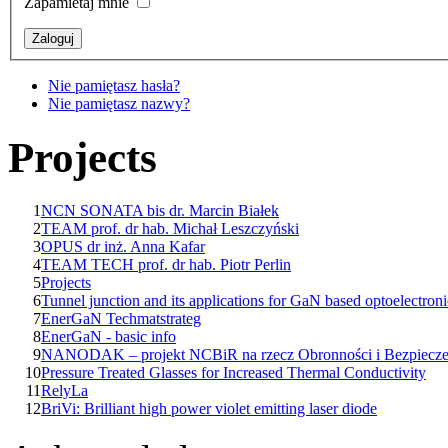
Zapamietaj mnie
Nie pamiętasz hasła?
Nie pamiętasz nazwy?
Projects
1
NCN SONATA bis dr. Marcin Białek
2
TEAM prof. dr hab. Michał Leszczyński
3
OPUS dr inż. Anna Kafar
4
TEAM TECH prof. dr hab. Piotr Perlin
5
Projects
6
Tunnel junction and its applications for GaN based optoelectroni
7
EnerGaN Techmatstrateg
8
EnerGaN - basic info
9
NANODAK – projekt NCBiR na rzecz Obronności i Bezpiecz
10
Pressure Treated Glasses for Increased Thermal Conductivity
11
RelyLa
12
BriVi: Brilliant high power violet emitting laser diode