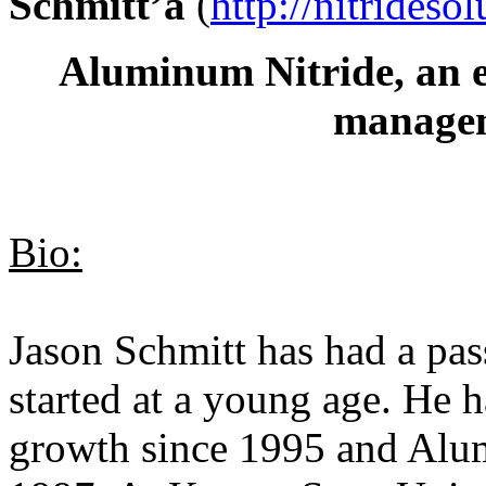
Schmitt’a
(
http://nitrideso
Aluminum Nitride, an e
managem
Bio:
Jason Schmitt has had a pas
started at a young age. He h
growth since 1995 and Alum