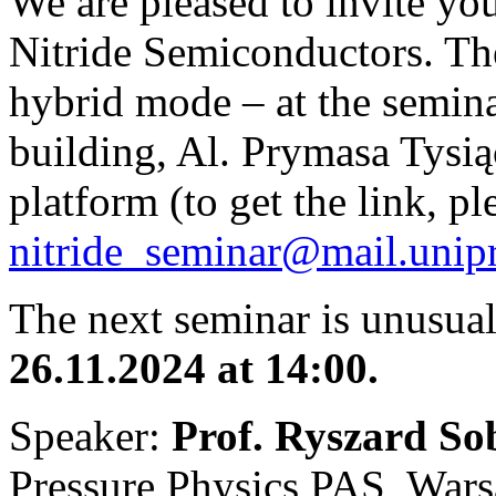
We are pleased to invite y
Nitride Semiconductors. The
hybrid mode – at the semin
building, Al. Prymasa Tysi
platform (to get the link, pl
nitride_seminar@mail.unip
The next seminar is unusua
26.11.2024 at 14:00.
Speaker:
Prof.
Ryszard So
Pressure Physics PAS, Wars