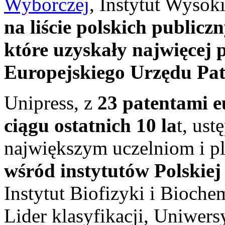
Wyborczej
, Instytut Wysok
na liście polskich public
które uzyskały najwięcej
Europejskiego Urzędu Pa
Unipress, z
23 patentami 
ciągu ostatnich 10 la
t, ust
największym uczelniom i pl
wśród instytutów Polskie
Instytut Biofizyki i Bioch
Lider klasyfikacji, Uniwers