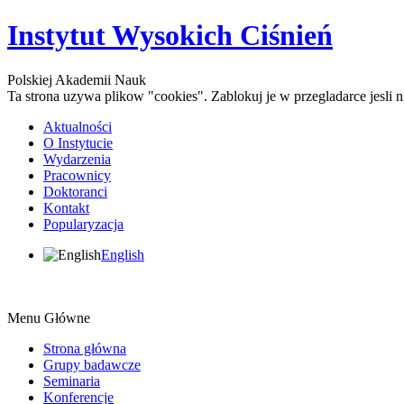
Instytut Wysokich Ciśnień
Polskiej Akademii Nauk
Ta strona uzywa plikow "cookies". Zablokuj je w przegladarce jesli
Aktualności
O Instytucie
Wydarzenia
Pracownicy
Doktoranci
Kontakt
Popularyzacja
English
Menu Główne
Strona główna
Grupy badawcze
Seminaria
Konferencje