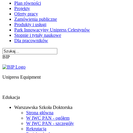
Plan równości
Projekty
Oferty pracy
Zamówienia publiczne
Produkty i usługi
Park Innowacyjny Unipress Celestynów
Stopnie i tytuły naukowe
Dla pracowników
BIP
Unipress Equipment
Edukacja
Warszawska Szkoła Doktorska
Strona główna
W IWC PAN - ogółem
W IWC PAN - szczegóły
Rekrutacja