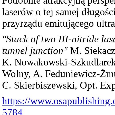
Podobnie atrakcyjną perspek
laserów o tej samej długośc
przyrządu emitującego ultr
"Stack of two III-nitride la
tunnel junction"
M. Siekacz
K. Nowakowski-Szkudlarek,
Wolny, A. Feduniewicz-Żmu
C. Skierbiszewski, Opt. Ex
https://www.osapublishing.
5784