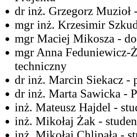
dr inż. Grzegorz Muzioł 
mgr inż. Krzesimir Szkud
mgr Maciej Mikosza - do
mgr Anna Feduniewicz-
techniczny
dr inż. Marcin Siekacz 
dr inż. Marta Sawicka - 
inż. Mateusz Hajdel - stu
inż. Mikołaj Żak - studen
inż. Mikołaj Chlipała - s