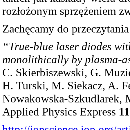
rozłożonym sprzężeniem z
Zachęcamy do przeczytania
“
True-blue laser diodes wi
monolithically by plasma-a
C. Skierbiszewski, G. Muz
H. Turski, M. Siekacz, A. 
Nowakowska-Szkudlarek, M.
Applied Physics Express
11
http://iopscience.iop.org/