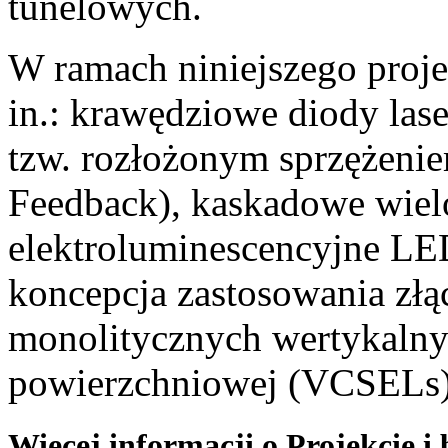
tunelowych.
W ramach niniejszego proj
in.: krawędziowe diody las
tzw. rozłożonym sprzężeni
Feedback), kaskadowe wiel
elektroluminescencyjne LE
koncepcja zastosowania zł
monolitycznych wertykalny
powierzchniowej (VCSELs)
Więcej informacji o Projekcie 