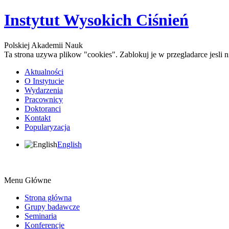
Instytut Wysokich Ciśnień
Polskiej Akademii Nauk
Ta strona uzywa plikow "cookies". Zablokuj je w przegladarce jesli
Aktualności
O Instytucie
Wydarzenia
Pracownicy
Doktoranci
Kontakt
Popularyzacja
English
Menu Główne
Strona główna
Grupy badawcze
Seminaria
Konferencje