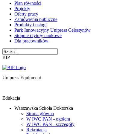
Plan równości
Projekty
Oferty pracy
Zamówienia publiczne
Produkty i usługi
Park Innowacyjny Unipress Celestynów
Stopnie i tytuły naukowe
Dla pracowników
BIP
Unipress Equipment
Edukacja
Warszawska Szkoła Doktorska
Strona główna
W IWC PAN - ogółem
W IWC PAN - szczegóły
Rekrutacja