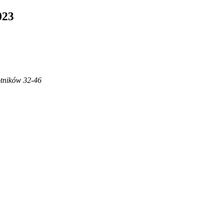
023
otników 32-46