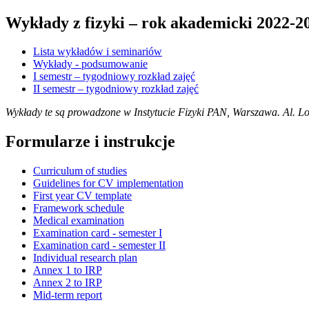
Wykłady z fizyki – rok akademicki 2022-2
Lista wykładów i seminariów
Wykłady - podsumowanie
I semestr – tygodniowy rozkład zajęć
II semestr – tygodniowy rozkład zajęć
Wykłady te są prowadzone w Instytucie Fizyki PAN, Warszawa. Al. L
Formularze i instrukcje
Curriculum of studies
Guidelines for CV implementation
First year CV template
Framework schedule
Medical examination
Examination card - semester I
Examination card - semester II
Individual research plan
Annex 1 to IRP
Annex 2 to IRP
Mid-term report