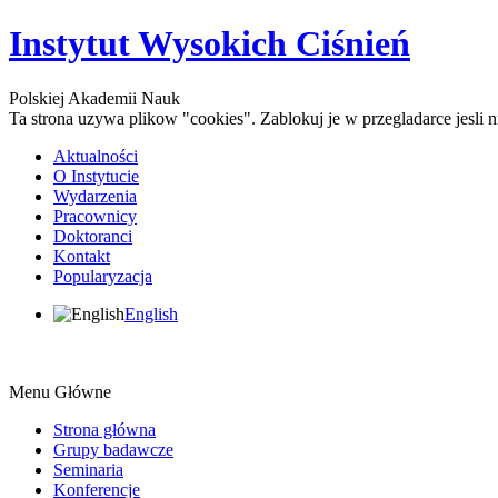
Instytut Wysokich Ciśnień
Polskiej Akademii Nauk
Ta strona uzywa plikow "cookies". Zablokuj je w przegladarce jesli
Aktualności
O Instytucie
Wydarzenia
Pracownicy
Doktoranci
Kontakt
Popularyzacja
English
Menu Główne
Strona główna
Grupy badawcze
Seminaria
Konferencje