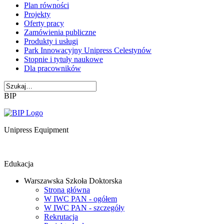
Plan równości
Projekty
Oferty pracy
Zamówienia publiczne
Produkty i usługi
Park Innowacyjny Unipress Celestynów
Stopnie i tytuły naukowe
Dla pracowników
BIP
Unipress Equipment
Edukacja
Warszawska Szkoła Doktorska
Strona główna
W IWC PAN - ogółem
W IWC PAN - szczegóły
Rekrutacja