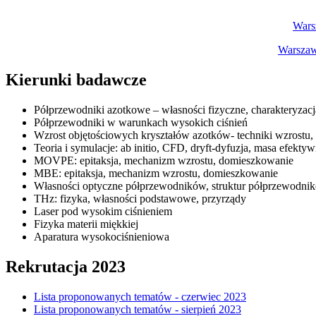
Wars
Warszaw
Kierunki badawcze
Półprzewodniki azotkowe – własności fizyczne, charakteryzacj
Półprzewodniki w warunkach wysokich ciśnień
Wzrost objętościowych kryształów azotków- techniki wzrostu
Teoria i symulacje: ab initio, CFD, dryft-dyfuzja, masa efekty
MOVPE: epitaksja, mechanizm wzrostu, domieszkowanie
MBE: epitaksja, mechanizm wzrostu, domieszkowanie
Własności optyczne półprzewodników, struktur półprzewodni
THz: fizyka, własności podstawowe, przyrządy
Laser pod wysokim ciśnieniem
Fizyka materii miękkiej
Aparatura wysokociśnieniowa
Rekrutacja 2023
Lista proponowanych tematów - czerwiec 2023
Lista proponowanych tematów - sierpień 2023