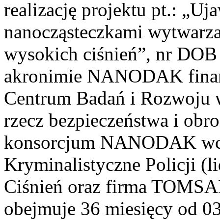
realizację projektu pt.: „Uj
nanocząsteczkami wytwarza
wysokich ciśnień”, nr DOB
akronimie NANODAK finan
Centrum Badań i Rozwoju 
rzecz bezpieczeństwa i obr
konsorcjum NANODAK wcho
Kryminalistyczne Policji (l
Ciśnień oraz firma TOMSAD.
obejmuje 36 miesięcy od 03