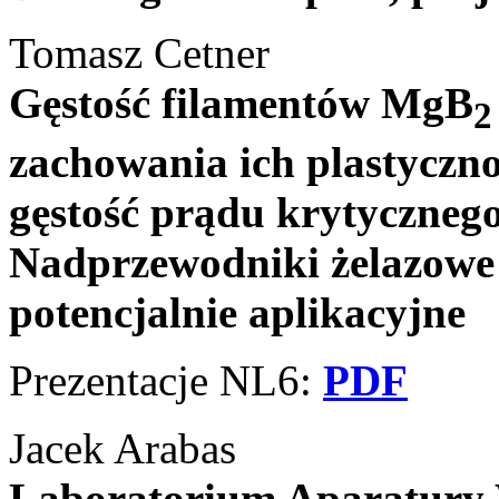
Tomasz Cetner
Gęstość filamentów MgB
2
zachowania ich plastyczno
gęstość prądu krytyczneg
Nadprzewodniki żelazowe 
potencjalnie aplikacyjne
Prezentacje NL6:
PDF
Jacek Arabas
Laboratorium Aparatury 