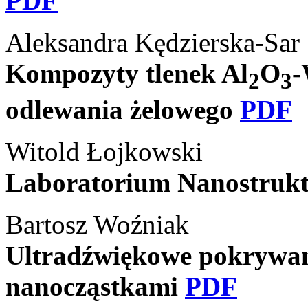
PDF
Aleksandra Kędzierska-Sar
Kompozyty tlenek Al
O
-
2
3
odlewania żelowego
PDF
Witold Łojkowski
Laboratorium Nanostrukt
Bartosz Woźniak
Ultradźwiękowe pokrywan
nanocząstkami
PDF