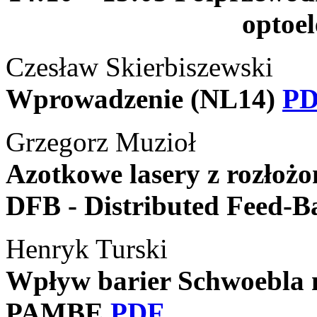
optoel
Czesław Skierbiszewski
Wprowadzenie (NL14)
P
Grzegorz Muzioł
Azotkowe lasery z rozłoż
DFB - Distributed Feed-
Henryk Turski
Wpływ barier Schwoebla 
PAMBE
PDF