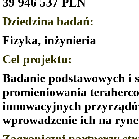
39 946 537 PLN
Dziedzina badań:
Fizyka, inżynieria
Cel projektu:
Badanie podstawowych i s
promieniowania teraherc
innowacyjnych przyrządów
wprowadzenie ich na ryne
Zagraniczni partnerzy str