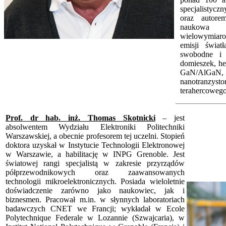
specjalisty
oraz autore
naukowa 
wielowymiaro
emisji świat
swobodne i 
domieszek, he
GaN/AlGaN,
nanotranzys
terahercowego
Prof. dr hab. inż. Thomas Skotnicki
– jest
absolwentem Wydziału Elektroniki Politechniki
Warszawskiej, a obecnie profesorem tej uczelni. Stopień
doktora uzyskał w Instytucie Technologii Elektronowej
w Warszawie, a habilitację w INPG Grenoble. Jest
światowej rangi specjalistą w zakresie przyrządów
półprzewodnikowych oraz zaawansowanych
technologii mikroelektronicznych. Posiada wieloletnie
doświadczenie zarówno jako naukowiec, jak i
biznesmen. Pracował m.in. w słynnych laboratoriach
badawczych CNET we Francji; wykładał w Ecole
Polytechnique Federale w Lozannie (Szwajcaria), w