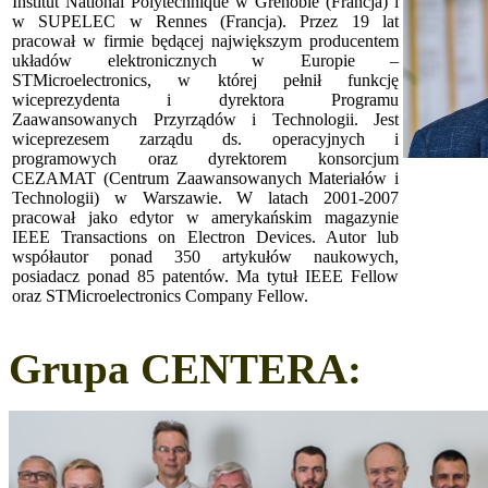
Institut National Polytechnique w Grenoble (Francja) i
w SUPELEC w Rennes (Francja). Przez 19 lat
pracował w firmie będącej największym producentem
układów elektronicznych w Europie –
STMicroelectronics, w której pełnił funkcję
wiceprezydenta i dyrektora Programu
Zaawansowanych Przyrządów i Technologii. Jest
wiceprezesem zarządu ds. operacyjnych i
programowych oraz dyrektorem konsorcjum
CEZAMAT (Centrum Zaawansowanych Materiałów i
Technologii) w Warszawie. W latach 2001-2007
pracował jako edytor w amerykańskim magazynie
IEEE Transactions on Electron Devices. Autor lub
współautor ponad 350 artykułów naukowych,
posiadacz ponad 85 patentów. Ma tytuł IEEE Fellow
oraz STMicroelectronics Company Fellow.
Grupa CENTERA: