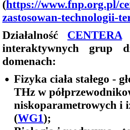
(
https://www.fnp.org.pl/c
zastosowan-technologii-t
Działalność
CENTERA
b
interaktywnych grup d
domenach:
Fizyka ciała stałego - g
THz w półprzewodniko
niskoparametrowych i i
(
WG1
);