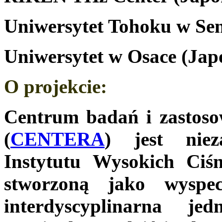
Uniwersytet Tohoku w Sen
Uniwersytet w Osace (Jap
O projekci
e
:
Centrum badań i zastoso
(
CENTERA
) jest niez
Instytutu Wysokich Ciś
stworzoną jako wyspec
interdyscyplinarna je