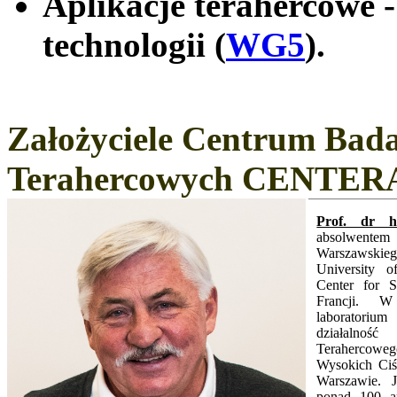
Aplikacje terahercowe -
technologii (
WG5
).
Założyciele Centrum Bada
Terahercowych CENTER
Prof. dr h
absolwentem
Warszawskie
University o
Center for 
Francji.
W 
laboratori
działalność
Terahercow
Wysokich Ciś
Warszawie. 
ponad 100 a