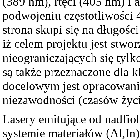
(389 nm), rtęci (405 nm) i
podwojeniu częstotliwości 
strona skupi się na długośc
iż celem projektu jest stwo
nieograniczających się tyl
są także przeznaczone dla 
docelowym jest opracowani
niezawodności (czasów życi
Lasery emitujące od nadfiol
systemie materiałów (Al,In