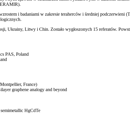
ERAMIR).
, wzrostem i badaniami w zakresie teraherców i średniej podczerwie
logicznych.
osji, Ukrainy, Litwy i Chin. Zostało wygłoszonych 15 referatów. Po
sics PAS, Poland
land
ntpellier, France)
Bilayer graphene analogy and beyond
the semimetallic HgCdTe