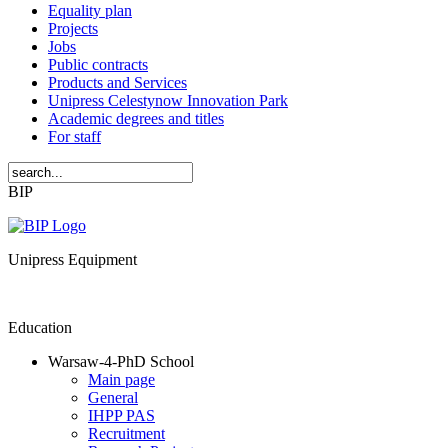
Equality plan
Projects
Jobs
Public contracts
Products and Services
Unipress Celestynow Innovation Park
Academic degrees and titles
For staff
BIP
Unipress Equipment
Education
Warsaw-4-PhD School
Main page
General
IHPP PAS
Recruitment