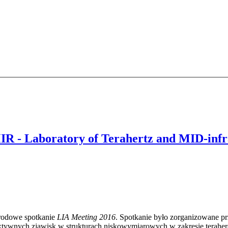
 - Laboratory of Terahertz and MID-infra
arodowe spotkanie
LIA Meeting 2016
. Spotkanie było zorganizowane 
kolektywnych zjawisk w strukturach niskowymiarowych w zakresie tera