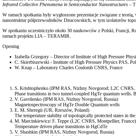
Infrared Collective Phenomena in Semiconductor Nanostructures
– T
W ramach spotkania były wygłoszone prezentacje związane z teorią
nanostruktur półprzewodników Diracowskich, w tym izolatorów topo
W spotkaniu uczestniczyło około 30 naukowców z Polski, Francji, R
ramach projektu LIA – TERAMIR.
Opening
Izabella Grzegory – Director of Institute of High Pressure Phy
C. Skierbiszewski - Institute of High Pressure Physics PAS, Po
W. Knap – Laboratory Charles Coulomb CNRS, France
S. Krishtophenko (IPM RAS, Nizhny Novgorod; L2C CNRS, Mo
Phase transitions in two tunnel-coupled HgTe quantum wells. 
V. Gavrilenko (IPM RAS, Nizhny Novgorod, Russia)
Magnetospectroscopy of HgTe Double Quantum wells
E. M. Sheregii (UR, Rzeszów, Poland)
The temperature stability of topologically protected states in 
M. Marcinkiewicz/ F. Teppe (L2C CNRS, Montpellier, France)
Temperature driven phase transitions in HgCdTe
V. Shashkin (IPM RAS, Nizhny Novgorod, Russia)