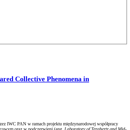
red Collective Phenomena in
przez IWC PAN w ramach projektu międzynarodowej współpracy
hercowym oraz w podczerwieni (ang.
Laboratory of Terahertz and Mid-