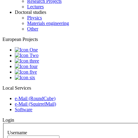
Research Projects
Lectures
Doctoral studies
Physics
Materials engineering
Other
European Projects
Local Services
e-Mail (RoundCube)
e-Mail (SquirrelMail)
Software
Login
Username