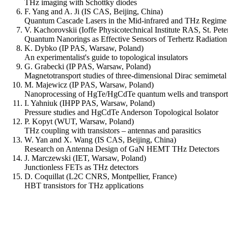
THz imaging with Schottky diodes
F. Yang and A. Ji (IS CAS, Beijing, China)
Quantum Cascade Lasers in the Mid-infrared and THz Regime
V. Kachorovskii (Ioffe Physicotechnical Institute RAS, St. Pete
Quantum Nanorings as Effective Sensors of Terhertz Radiation
K. Dybko (IP PAS, Warsaw, Poland)
An experimentalist's guide to topological insulators
G. Grabecki (IP PAS, Warsaw, Poland)
Magnetotransport studies of three-dimensional Dirac semimeta
M. Majewicz (IP PAS, Warsaw, Poland)
Nanoprocessing of HgTe/HgCdTe quantum wells and transport m
I. Yahniuk (IHPP PAS, Warsaw, Poland)
Pressure studies and HgCdTe Anderson Topological Isolator
P. Kopyt (WUT, Warsaw, Poland)
THz coupling with transistors – antennas and parasitics
W. Yan and X. Wang (IS CAS, Beijing, China)
Research on Antenna Design of GaN HEMT THz Detectors
J. Marczewski (IET, Warsaw, Poland)
Junctionless FETs as THz detectors
D. Coquillat (L2C CNRS, Montpellier, France)
HBT transistors for THz applications