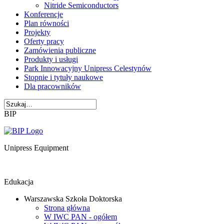
Nitride Semiconductors
Konferencje
Plan równości
Projekty
Oferty pracy
Zamówienia publiczne
Produkty i usługi
Park Innowacyjny Unipress Celestynów
Stopnie i tytuły naukowe
Dla pracowników
BIP
Unipress Equipment
Edukacja
Warszawska Szkoła Doktorska
Strona główna
W IWC PAN - ogółem