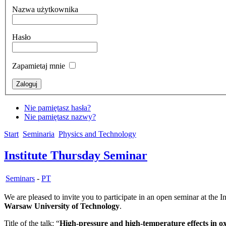
Nazwa użytkownika
Hasło
Zapamietaj mnie
Nie pamiętasz hasła?
Nie pamiętasz nazwy?
Start
Seminaria
Physics and Technology
Institute Thursday Seminar
Seminars
-
PT
We are pleased to invite you to participate in an open seminar at the 
Warsaw University of Technology
.
Title of the talk: “
High-pressure and high-temperature effects in 