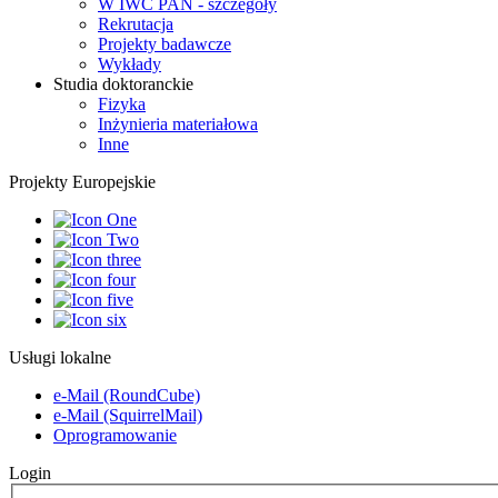
W IWC PAN - szczegóły
Rekrutacja
Projekty badawcze
Wykłady
Studia doktoranckie
Fizyka
Inżynieria materiałowa
Inne
Projekty Europejskie
Usługi lokalne
e-Mail (RoundCube)
e-Mail (SquirrelMail)
Oprogramowanie
Login