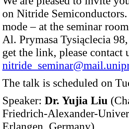
We are pleased to invite y
on Nitride Semiconductors
mode – at the seminar room
Al. Prymasa Tysiąclecia 98
get the link, please contact 
nitride_seminar@mail.unip
The talk is scheduled on T
Speaker:
Dr. Yujia Liu
(Cha
Friedrich-Alexander-Univer
Erlangen, Germany)