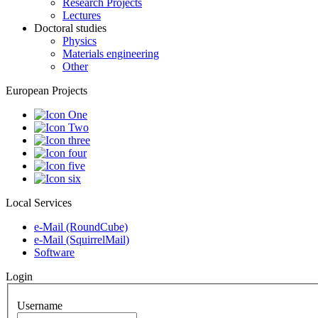
Research Projects
Lectures
Doctoral studies
Physics
Materials engineering
Other
European Projects
Local Services
e-Mail (RoundCube)
e-Mail (SquirrelMail)
Software
Login
Username