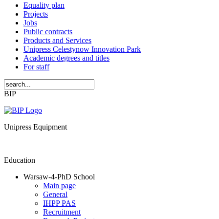
Equality plan
Projects
Jobs
Public contracts
Products and Services
Unipress Celestynow Innovation Park
Academic degrees and titles
For staff
BIP
Unipress Equipment
Education
Warsaw-4-PhD School
Main page
General
IHPP PAS
Recruitment