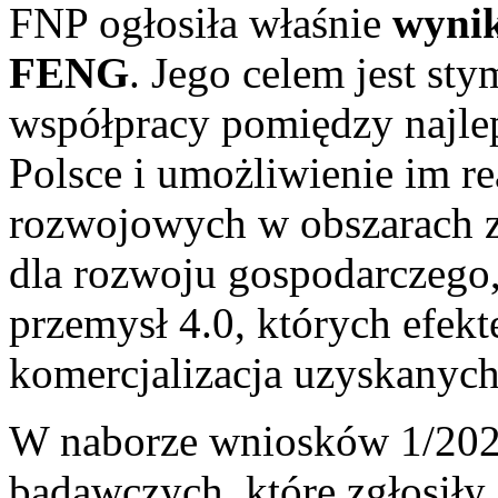
FNP ogłosiła właśnie
wyni
FENG
. Jego celem jest st
współpracy pomiędzy najl
Polsce i umożliwienie im r
rozwojowych w obszarach z
dla rozwoju gospodarczego,
przemysł 4.0, których efe
komercjalizacja uzyskanyc
W naborze wniosków 1/2024
badawczych, które zgłosiły