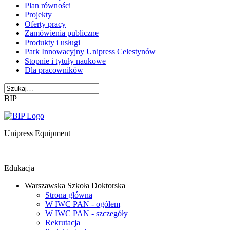
Plan równości
Projekty
Oferty pracy
Zamówienia publiczne
Produkty i usługi
Park Innowacyjny Unipress Celestynów
Stopnie i tytuły naukowe
Dla pracowników
BIP
Unipress Equipment
Edukacja
Warszawska Szkoła Doktorska
Strona główna
W IWC PAN - ogółem
W IWC PAN - szczegóły
Rekrutacja