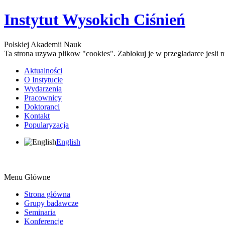
Instytut Wysokich Ciśnień
Polskiej Akademii Nauk
Ta strona uzywa plikow "cookies". Zablokuj je w przegladarce jesli
Aktualności
O Instytucie
Wydarzenia
Pracownicy
Doktoranci
Kontakt
Popularyzacja
English
Menu Główne
Strona główna
Grupy badawcze
Seminaria
Konferencje